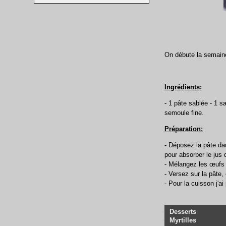
On débute la semaine 
Ingrédients:
- 1 pâte sablée - 1 s
semoule fine.
Préparation:
- Déposez la pâte da
pour absorber le jus d
- Mélangez les œufs a
- Versez sur la pâte,
- Pour la cuisson j'
Desserts
Myrtilles