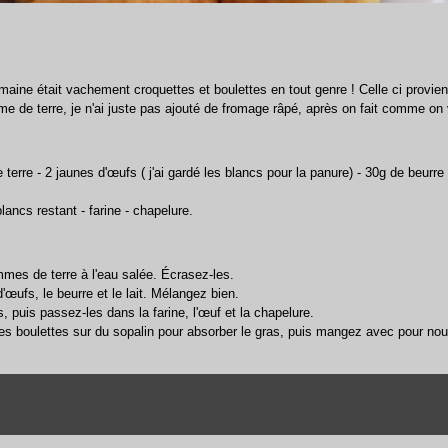
aine était vachement croquettes et boulettes en tout genre ! Celle ci provien
e de terre, je n'ai juste pas ajouté de fromage râpé, après on fait comme on 
terre - 2 jaunes d'œufs ( j'ai gardé les blancs pour la panure) - 30g de beurre -
lancs restant - farine - chapelure.
mmes de terre à l'eau salée. Écrasez-les.
d'œufs, le beurre et le lait. Mélangez bien.
s, puis passez-les dans la farine, l'œuf et la chapelure.
 les boulettes sur du sopalin pour absorber le gras, puis mangez avec pour nous