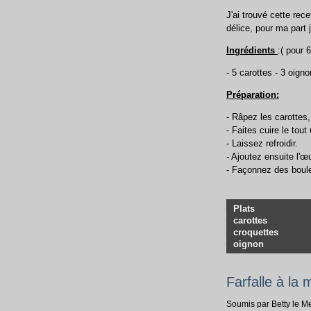
J'ai trouvé cette rec
délice, pour ma part j'
Ingrédients
:( pour 
- 5 carottes - 3 oigno
Préparation:
- Râpez les carottes
- Faites cuire le tou
- Laissez refroidir.
- Ajoutez ensuite l'œu
- Façonnez des boulet
Plats
carottes
croquettes
oignon
Farfalle à la 
Soumis par Betty le M