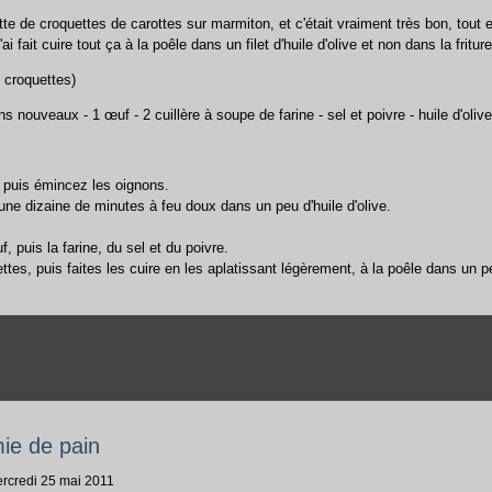
ette de croquettes de carottes sur marmiton, et c'était vraiment très bon, tout 
ai fait cuire tout ça à la poêle dans un filet d'huile d'olive et non dans la friture
6 croquettes)
ns nouveaux - 1 œuf - 2 cuillère à soupe de farine - sel et poivre - huile d'olive
, puis émincez les oignons.
t une dizaine de minutes à feu doux dans un peu d'huile d'olive.
f, puis la farine, du sel et du poivre.
tes, puis faites les cuire en les aplatissant légèrement, à la poêle dans un peu
mie de pain
ercredi 25 mai 2011