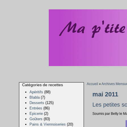
Accueil
»
Archives Mensue
Catégories de recettes
Apéritifs
(88)
mai 2011
Blabla
(7)
Desserts
(125)
Les petites s
Entrées
(86)
Epicerie
(2)
Soumis par Betty le M
Goûters
(83)
Pains & Viennoiseries
(20)