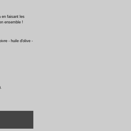
 en faisant les
bien ensemble !
vre - huile d'olive -
).