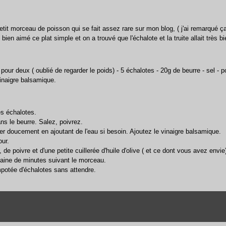
etit morceau de poisson qui se fait assez rare sur mon blog, ( j'ai remarqué ça
 bien aimé ce plat simple et on a trouvé que l'échalote et la truite allait très 
pour deux ( oublié de regarder le poids) - 5 échalotes - 20g de beurre - sel - poi
vinaigre balsamique.
es échalotes.
ans le beurre. Salez, poivrez.
er doucement en ajoutant de l'eau si besoin. Ajoutez le vinaigre balsamique.
our.
de poivre et d'une petite cuillerée d'huile d'olive ( et ce dont vous avez envie
izaine de minutes suivant le morceau.
potée d'échalotes sans attendre.