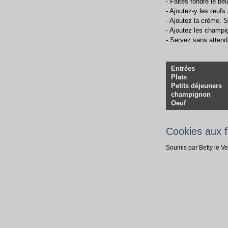
- Faites fondre le be
- Ajoutez-y les œufs 
- Ajoutez la crème. S
- Ajoutez les champi
- Servez sans attend
Entrées
Plats
Petits déjeuners
champignon
Oeuf
Cookies aux f
Soumis par Betty le V