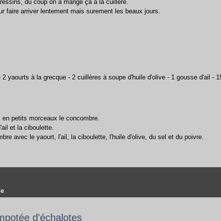
essins, du coup on a mangé ça à la cuillère.
our faire arriver lentement mais surement les beaux jours.
2 yaourts à la grecque - 2 cuillères à soupe d'huile d'olive - 1 gousse d'ail - 1
z en petits morceaux le concombre.
il et la ciboulette.
e avec le yaourt, l'ail, la ciboulette, l'huile d'olive, du sel et du poivre.
ue
ompotée d'échalotes