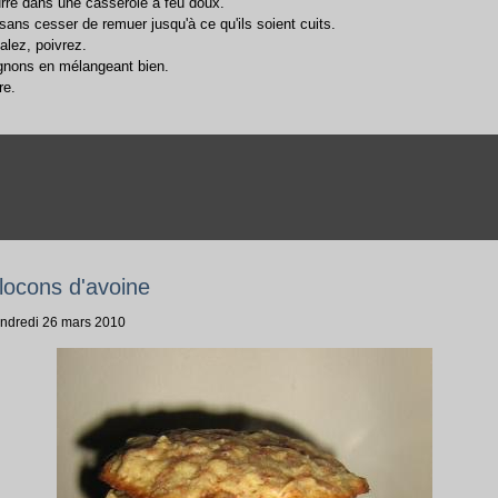
urre dans une casserole à feu doux.
sans cesser de remuer jusqu'à ce qu'ils soient cuits.
alez, poivrez.
gnons en mélangeant bien.
re.
locons d'avoine
endredi 26 mars 2010