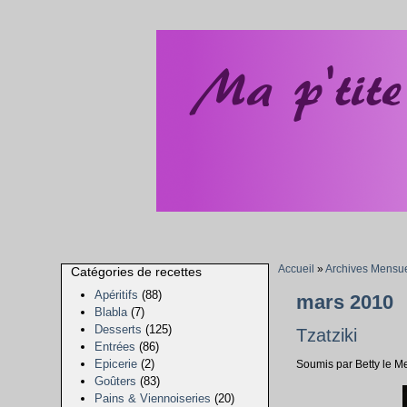
Accueil
»
Archives Mensue
Catégories de recettes
Apéritifs
(88)
mars 2010
Blabla
(7)
Desserts
(125)
Tzatziki
Entrées
(86)
Epicerie
(2)
Soumis par Betty le M
Goûters
(83)
Pains & Viennoiseries
(20)