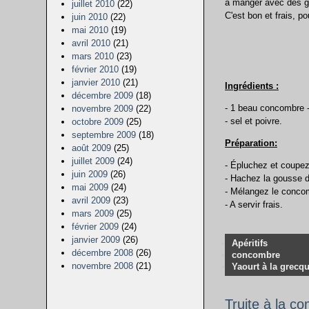
à manger avec des gr
juillet 2010
(22)
C'est bon et frais, p
juin 2010
(22)
mai 2010
(19)
avril 2010
(21)
mars 2010
(23)
février 2010
(19)
janvier 2010
(21)
Ingrédients :
décembre 2009
(18)
- 1 beau concombre - 
novembre 2009
(22)
- sel et poivre.
octobre 2009
(25)
septembre 2009
(18)
Préparation:
août 2009
(25)
juillet 2009
(24)
- Épluchez et coupe
juin 2009
(26)
- Hachez la gousse d'a
mai 2009
(24)
- Mélangez le concombr
avril 2009
(23)
- A servir frais.
mars 2009
(25)
février 2009
(24)
janvier 2009
(26)
Apéritifs
décembre 2008
(26)
concombre
novembre 2008
(21)
Yaourt à la grecq
Truite à la c