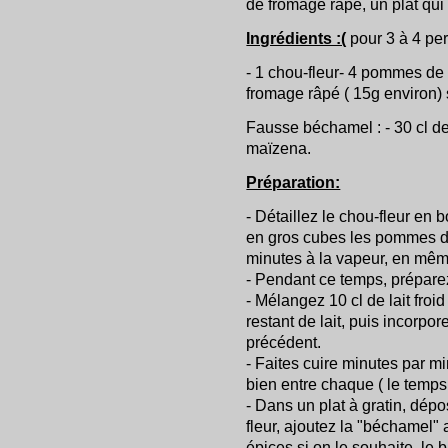
de fromage râpé, un plat qui
Ingrédients :(
pour 3 à 4 pe
- 1 chou-fleur- 4 pommes de 
fromage râpé ( 15g environ) s
Fausse béchamel : - 30 cl de
maïzena.
Préparation:
- Détaillez le chou-fleur en
en gros cubes les pommes de 
minutes à la vapeur, en mêm
- Pendant ce temps, prépare
- Mélangez 10 cl de lait froi
restant de lait, puis incorpo
précédent.
- Faites cuire minutes par 
bien entre chaque ( le temp
- Dans un plat à gratin, dép
fleur, ajoutez la "béchamel" 
épices si on le souhaite, le