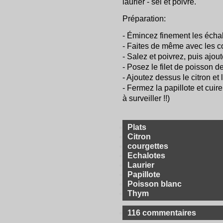
laurier - sel et poivre.
Préparation:
- Émincez finement les échal
- Faites de même avec les c
- Salez et poivrez, puis ajoute
- Posez le filet de poisson d
- Ajoutez dessus le citron et 
- Fermez la papillote et cui
à surveiller !!)
Plats
Citron
courgettes
Echalotes
Laurier
Papillote
Poisson blanc
Thym
116 commentaires