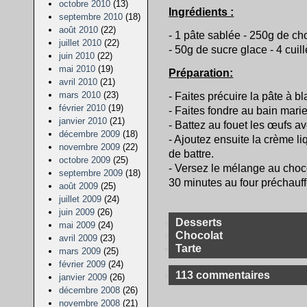
octobre 2010
(13)
Ingrédients :
septembre 2010
(18)
août 2010
(22)
- 1 pâte sablée - 250g de cho
juillet 2010
(22)
- 50g de sucre glace - 4 cuil
juin 2010
(22)
mai 2010
(19)
Préparation:
avril 2010
(21)
mars 2010
(23)
- Faites précuire la pâte à b
février 2010
(19)
- Faites fondre au bain marie
janvier 2010
(21)
- Battez au fouet les œufs av
décembre 2009
(18)
- Ajoutez ensuite la crème li
novembre 2009
(22)
de battre.
octobre 2009
(25)
- Versez le mélange au chocol
septembre 2009
(18)
30 minutes au four préchauff
août 2009
(25)
juillet 2009
(24)
juin 2009
(26)
Desserts
mai 2009
(24)
Chocolat
avril 2009
(23)
Tarte
mars 2009
(25)
février 2009
(24)
113 commentaires
janvier 2009
(26)
décembre 2008
(26)
novembre 2008
(21)