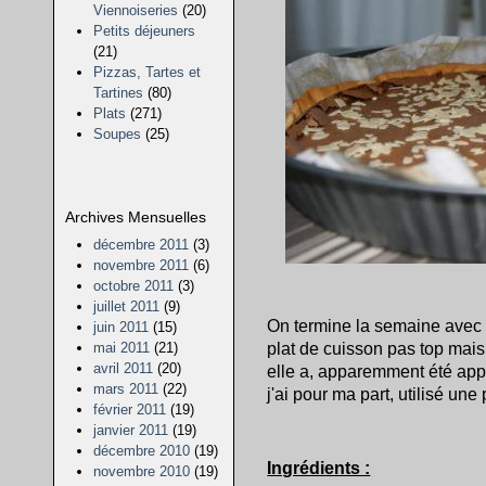
Viennoiseries
(20)
Petits déjeuners
(21)
Pizzas, Tartes et
Tartines
(80)
Plats
(271)
Soupes
(25)
Archives Mensuelles
décembre 2011
(3)
novembre 2011
(6)
octobre 2011
(3)
juillet 2011
(9)
On termine la semaine avec u
juin 2011
(15)
plat de cuisson pas top mais 
mai 2011
(21)
avril 2011
(20)
elle a, apparemment été appr
mars 2011
(22)
j'ai pour ma part, utilisé une
février 2011
(19)
janvier 2011
(19)
décembre 2010
(19)
Ingrédients :
novembre 2010
(19)