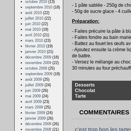
octobre 2010
(13)
- 1 pâte sablée - 250g de cho
septembre 2010
(18)
- 50g de sucre glace - 4 cuil
août 2010
(22)
juillet 2010
(22)
Préparation:
juin 2010
(22)
mai 2010
(19)
- Faites précuire la pâte à b
avril 2010
(21)
- Faites fondre au bain marie
mars 2010
(23)
- Battez au fouet les œufs av
février 2010
(19)
- Ajoutez ensuite la crème li
janvier 2010
(21)
de battre.
décembre 2009
(18)
- Versez le mélange au chocol
novembre 2009
(22)
30 minutes au four préchauff
octobre 2009
(25)
septembre 2009
(18)
août 2009
(25)
Desserts
juillet 2009
(24)
Chocolat
juin 2009
(26)
Tarte
mai 2009
(24)
avril 2009
(23)
mars 2009
(25)
COMMENTAIRES
février 2009
(24)
janvier 2009
(26)
décembre 2008
(26)
c'est trop bon les tart
novembre 2008
(21)