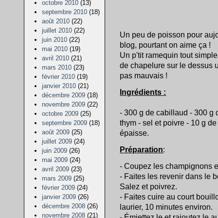
octobre 2010
(13)
septembre 2010
(18)
août 2010
(22)
juillet 2010
(22)
Un peu de poisson pour aujou
juin 2010
(22)
blog, pourtant on aime ça !
mai 2010
(19)
Un p'tit ramequin tout simpl
avril 2010
(21)
de chapelure sur le dessus un 
mars 2010
(23)
pas mauvais !
février 2010
(19)
janvier 2010
(21)
Ingrédients :
décembre 2009
(18)
novembre 2009
(22)
- 300 g de cabillaud - 300 g 
octobre 2009
(25)
thym - sel et poivre - 10 g d
septembre 2009
(18)
août 2009
(25)
épaisse.
juillet 2009
(24)
Préparation
:
juin 2009
(26)
mai 2009
(24)
- Coupez les champignons e
avril 2009
(23)
- Faites les revenir dans le 
mars 2009
(25)
Salez et poivrez.
février 2009
(24)
- Faites cuire au court bouill
janvier 2009
(26)
décembre 2008
(26)
laurier, 10 minutes environ.
novembre 2008
(21)
- Émiettez le et rajoutez le