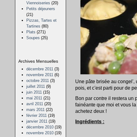
Viennoiseries
(20)
Petits déjeuners
(21)
Pizzas, Tartes et
Tartines
(80)
Plats
(271)
Soupes
(25)
Archives Mensuelles
décembre 2011
(3)
novembre 2011
(6)
octobre 2011
(3)
Une pâte brisée au congel', un
juillet 2011
(9)
pois, et c'est parti pour de pe
juin 2011
(15)
Bon par contre il restera un 
mai 2011
(21)
avril 2011
(20)
fainéante que moi et vous la
mars 2011
(22)
achetez deux !
février 2011
(19)
Ingrédients :
janvier 2011
(19)
décembre 2010
(19)
novembre 2010
(19)