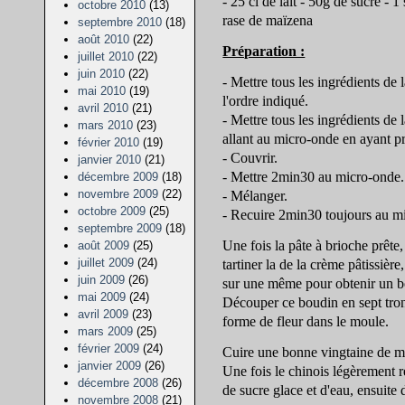
- 25 cl de lait - 50g de sucre - 1
octobre 2010
(13)
rase de maïzena
septembre 2010
(18)
août 2010
(22)
Préparation :
juillet 2010
(22)
juin 2010
(22)
- Mettre tous les ingrédients de
mai 2010
(19)
l'ordre indiqué.
avril 2010
(21)
- Mettre tous les ingrédients de 
mars 2010
(23)
allant au micro-onde en ayant pr
février 2010
(19)
- Couvrir.
janvier 2010
(21)
- Mettre 2min30 au micro-onde.
décembre 2009
(18)
novembre 2009
(22)
- Mélanger.
octobre 2009
(25)
- Recuire 2min30 toujours au m
septembre 2009
(18)
Une fois la pâte à brioche prête,
août 2009
(25)
juillet 2009
(24)
tartiner la de la crème pâtissièr
juin 2009
(26)
sur une même pour obtenir un b
mai 2009
(24)
Découper ce boudin en sept tronç
avril 2009
(23)
forme de fleur dans le moule.
mars 2009
(25)
février 2009
(24)
Cuire une bonne vingtaine de mi
janvier 2009
(26)
Une fois le chinois légèrement r
décembre 2008
(26)
de sucre glace et d'eau, ensuite 
novembre 2008
(21)