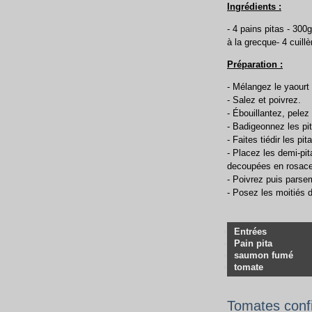
Ingrédients :
- 4 pains pitas - 300
à la grecque- 4 cuillè
Préparation :
- Mélangez le yaourt à
- Salez et poivrez.
- Ébouillantez, pelez
- Badigeonnez les pit
- Faites tiédir les p
- Placez les demi-pit
decoupées en rosace
- Poivrez puis parse
- Posez les moitiés d
Entrées
Pain pita
saumon fumé
tomate
Tomates conf