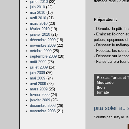
fromage râpé - 3 œufs 
juillet 2010
(22)
juin 2010
(22)
mai 2010
(19)
avril 2010
(21)
Préparation :
mars 2010
(23)
- Déroulez la pâte br
février 2010
(19)
- Émincez l'oignon et
janvier 2010
(21)
pelées, épépinées et
décembre 2009
(18)
- Déposez le mélange
novembre 2009
(22)
- Fouettez les œufs 
octobre 2009
(25)
- Déposez sur le tho
septembre 2009
(18)
- Faites cuire à four
août 2009
(25)
juillet 2009
(24)
juin 2009
(26)
Pizzas, Tartes et 
mai 2009
(24)
Moutarde
avril 2009
(23)
thon
mars 2009
(25)
tomate
février 2009
(24)
janvier 2009
(26)
décembre 2008
(26)
pita soleil a
novembre 2008
(21)
Soumis par Betty le Je