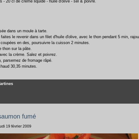
- 20 cl de crème liquide - huile d'olive - sel & poivre.
isée dans un moule à tarte.
 faites le revenir dans un filet d'huile d'olive, avec le thon pendant 5 min, raj
 coupées en des, poursuivre la cuisson 2 minutes.
 thon sur la pâte.
avec la crème. Salez et poivrez.
n, parsemez de fromage râpé.
 chaud 30,35 minutes.
Tartines
u saumon fumé
udi 19 février 2009