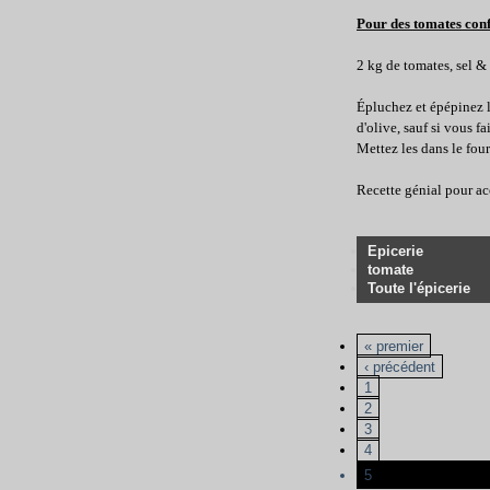
Pour des tomates confi
2 kg de tomates, sel & 
Épluchez et épépinez le
d'olive, sauf si vous fa
Mettez les dans le four
Recette génial pour acc
Epicerie
tomate
Toute l'épicerie
« premier
‹ précédent
1
2
3
4
5