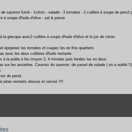
g de saumon fumé - 1citron - salade - 3 tomates - 2 cuillère à soupe de persil p
re à soupe d'huile d'olive - sel & poivre.
 la grecque avec2 cuillère à soupe d'huile d'olive et le jus de citron.
 et épépinez les tomates et coupez les en fins quartiers.
as avec les deux cuillères d'huile restante.
itas à la poêle à feu moyen 3, 4 minutes puis fendez les en deux.
as sur les assiettes. Couvrez du saumon, de yaourt de salade ( on a oublié !!
.
mez de persil.
e pitas restants dessus et servez !!!!
ites